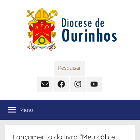
Pular
para
o
conteúdo
Diocese
Pesquisar
de
Contato
Facebook
Instagram
YouTube
Ourinhos
Menu
Lançamento do livro “Meu cálice