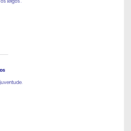
os leigos".
os
juventude.