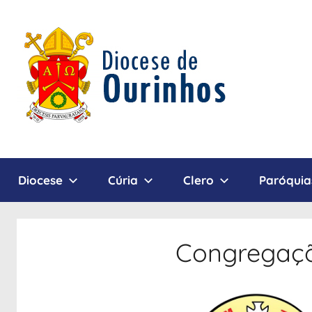
Pular
para
o
conteúdo
Diocese
Diocese
Cúria
Clero
Paróquia
de
Ourinhos
Congregaçõ