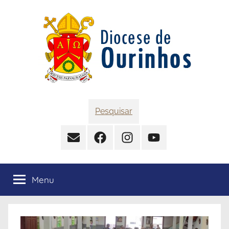
Pular
para
o
conteúdo
Diocese
Pesquisar
de
Contato
Facebook
Instagram
YouTube
Ourinhos
Menu