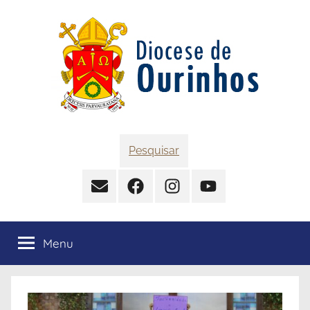
Pular
para
o
conteúdo
Diocese
Pesquisar
de
Contato
Facebook
Instagram
YouTube
Ourinhos
Menu