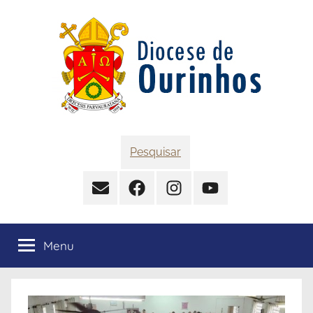
Pular
para
o
conteúdo
Diocese
Pesquisar
de
Contato
Facebook
Instagram
YouTube
Ourinhos
Menu