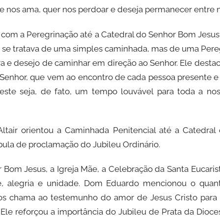
ue nos ama, quer nos perdoar e deseja permanecer entre n
da com a Peregrinação até a Catedral do Senhor Bom Jesu
o se tratava de uma simples caminhada, mas de uma Pereg
 e desejo de caminhar em direção ao Senhor. Ele destac
o Senhor, que vem ao encontro de cada pessoa presente e
este seja, de fato, um tempo louvável para toda a noss
ltair orientou a Caminhada Penitencial até a Catedral
ula de proclamação do Jubileu Ordinário.
 Bom Jesus, a Igreja Mãe, a Celebração da Santa Eucari
de, alegria e unidade. Dom Eduardo mencionou o quan
nos chama ao testemunho do amor de Jesus Cristo par
 Ele reforçou a importância do Jubileu de Prata da Diocese