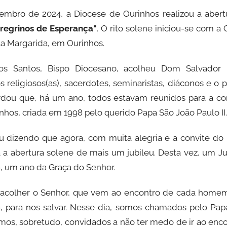
bro de 2024, a Diocese de Ourinhos realizou a abertur
regrinos de Esperança"
. O rito solene iniciou-se com a
ila Margarida, em Ourinhos.
s Santos, Bispo Diocesano, acolheu Dom Salvador P
 religiosos(as), sacerdotes, seminaristas, diáconos e o
ordou que, há um ano, todos estavam reunidos para a co
nhos, criada em 1998 pelo querido Papa São João Paulo II.
dizendo que agora, com muita alegria e a convite do 
 abertura solene de mais um jubileu. Desta vez, um Jubi
, um ano da Graça do Senhor.
 acolher o Senhor, que vem ao encontro de cada home
, para nos salvar. Nesse dia, somos chamados pelo Papa 
mos, sobretudo, convidados a não ter medo de ir ao enc