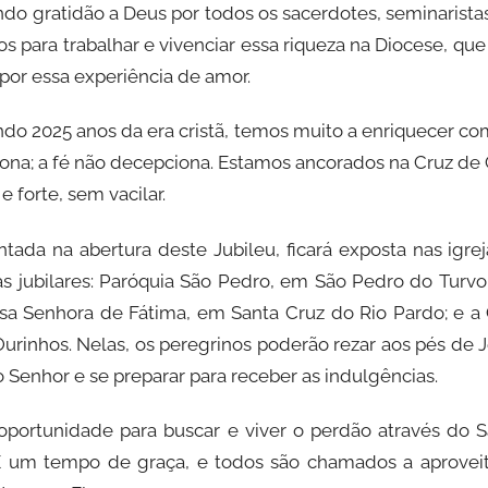
o gratidão a Deus por todos os sacerdotes, seminaristas
 para trabalhar e vivenciar essa riqueza na Diocese, qu
 por essa experiência de amor.
do 2025 anos da era cristã, temos muito a enriquecer co
na; a fé não decepciona. Estamos ancorados na Cruz de Cri
 forte, sem vacilar.
ntada na abertura deste Jubileu, ficará exposta nas igre
jas jubilares: Paróquia São Pedro, em São Pedro do Turvo
ssa Senhora de Fátima, em Santa Cruz do Rio Pardo; e 
Ourinhos. Nelas, os peregrinos poderão rezar aos pés de J
 Senhor e se preparar para receber as indulgências.
oportunidade para buscar e viver o perdão através do 
É um tempo de graça, e todos são chamados a aprove