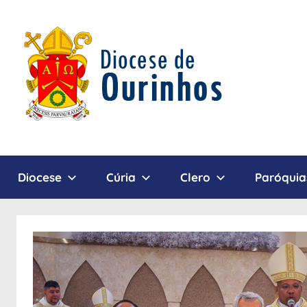
Pular
para
o
conteúdo
Diocese
Diocese
Cúria
Clero
Paróquia
de
Ourinhos