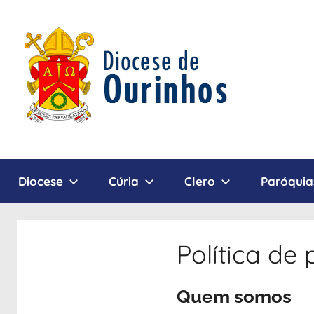
Pular
para
o
conteúdo
Diocese
Diocese
Cúria
Clero
Paróquia
de
Ourinhos
Política de
Quem somos