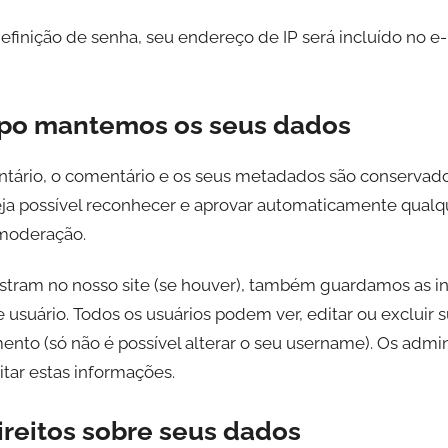
definição de senha, seu endereço de IP será incluído no e
mpo mantemos os seus dados
tário, o comentário e os seus metadados são conservado
eja possível reconhecer e aprovar automaticamente qualq
 moderação.
gistram no nosso site (se houver), também guardamos as 
e usuário. Todos os usuários podem ver, editar ou excluir
nto (só não é possível alterar o seu username). Os admin
ar estas informações.
ireitos sobre seus dados