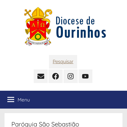
Pular
para
o
conteúdo
Diocese
Pesquisar
de
Contato
Facebook
Instagram
YouTube
Ourinhos
Menu
Paróquia São Sebastião