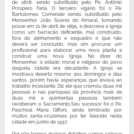
de 1878, sendo substituído pelo Pe. Antônio
Prospero Faria. O terceiro vigário foi o Pe.
Bartolomeu Comenale sendo substituído pelo
Monsenhor João Soares do Amaral, tomando
posse em 21 de abril de 1895, e descreve a igreja
como um barracão deficiente, mal construído,
fora do alinhamento e esquadro e que não
deverá ser concluído, mas sim procurar um
profissional para elaborar uma nova planta e
construir uma nova Igreja. No dizer do
Monsenhor, o estado moral e religioso do povo
daquela cidade era decadente. A igreja se
mostrava deserta mesmo aos domingos e dias
santos, porém havia esperanças que levava ao
trabalho incessante. Diz ele que crismou duas mil
pessoas e nas paróquias da província mais de
duas mil e quinhentas pessoas também
receberam o Sacramento.Seu sucessor foi o Pe.
Paschoal Maria Giffoni, ainda lembrado por
muitos santa-cruzenses por ter falecido nesta
cidade em junho de 1937.
Por não termos maiores detalhes vamos colocar