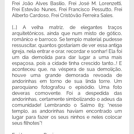
Frei João Alves Basílio, Frei José M. Lorenzetti,
Frei Estevão Nunes, Frei Francisco Pessutto, Frei
Alberto Cardoso, Frei Cristóvão Ferreira Sales.
[...] A velha matriz, de elegantes traços
arquitetônicos, ainda que num misto de gótico,
românico e barroco. Se templo material pudesse
ressuscitar, quantos gostariam de ver essa antiga
igreja, nela entrar e orar, recordar e sonhar! Ela foi
um dia demolida para dar lugar a uma mais
espaçosa, pois a cidade tinha crescido tanto...! E
aconteceu que, na véspera de sua demolição,
houve uma grande demorada revoada de
andorinhas em torno de sua linda torre. Um
paroquiano fotografou o episódio. Uma foto
deveras comovente. Foi a despedida das
andorinhas, certamente simbolizando o adeus da
comunidade! Lembrando o Salmo 83: “nesse
templo, as andorinhas haviam encontrado um
lugar para fazer os seus ninhos e neles colocar
seus filhotes”!