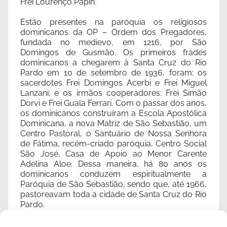
Frei Lourenço Papin.
Estão presentes na paróquia os religiosos
dominicanos da OP – Ordem dos Pregadores,
fundada no medievo, em 1216, por São
Domingos de Gusmão. Os primeiros frades
dominicanos a chegarem à Santa Cruz do Rio
Pardo em 10 de setembro de 1936, foram: os
sacerdotes Frei Domingos Acerbi e Frei Miguel
Lanzani; e os irmãos cooperadores: Frei Simão
Dorvi e Frei Guala Ferrari. Com o passar dos anos,
os dominicanos construíram a Escola Apostólica
Dominicana, a nova Matriz de São Sebastião, um
Centro Pastoral, o Santuário de Nossa Senhora
de Fátima, recém-criado paróquia, Centro Social
São José, Casa de Apoio ao Menor Carente
Adelina Aloe. Dessa maneira, há 80 anos os
dominicanos conduzem espiritualmente a
Paróquia de São Sebastião, sendo que, até 1966,
pastoreavam toda a cidade de Santa Cruz do Rio
Pardo.
No território encontra-se a obra social EMAÚS -