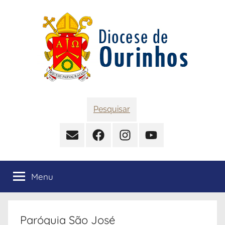
Pular
para
o
conteúdo
Diocese
Pesquisar
de
Contato
Facebook
Instagram
YouTube
Ourinhos
Menu
Paróquia São José