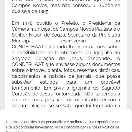
Campos Novos, mas não conseguiu. Supõe-se
que seja de 1885.
Em 1978, ouvido o Prefeito, o Presidente da
Câmera municipal de Campos Novos Paulista e o
Senhor Nilson de Souza, Secretário da Prefeitura
Municipal, escreveram ao
CONDEPHAATsolicitando-lhe informações sobre
a possibilidade de tombamento da Igrejinha do
Sagrado Coração de Jesus. Respondeu o
CONDEPHAAT que enviasse alguns documentos
sobre o imóvel, planta, fotos, resenhas históricas,
depoimentos e notícias de jornais, que possa
subsidiar estudos para um provável
tombamento. Em 1997 a Igrejinha do Sagrado
Coração de Jesus foi tombada. Não sabemos a
data e o mês, pois não foi encontrado nenhuma
documentação, só se sabe que foi tombada na
gestão do Senhor Prefeito Sebastião Waiss e hoje
é um patrimônio histórico da nossa cidade.
Utilizamos cookies para personalizar e melhorar a sua experiência no
site. Ao continuar navegando, você concorda com a nossa Política de
Surgiram desta Paróquia as vocações de uma