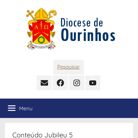
Pular
para
o
conteúdo
Diocese
Pesquisar
de
Contato
Facebook
Instagram
YouTube
Ourinhos
Menu
Conteúdo Jubileu 5